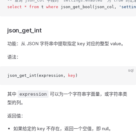
-- 查询 json_col 字段的 'settings.enabled' 为 true 的记
select
 *
 from
 t 
where
 json_get_bool(json_col, 
'settin
json_get_int
功能：从 JSON 字符串中提取指定 key 对应的整型 value。
语法：
sql
json_get_int(expression, 
key
)
其中
可以为一个字符串字面量，或字符串类
expression
型的列。
返回值：
如果给定的 key 不存在，返回一个空值，即 null。