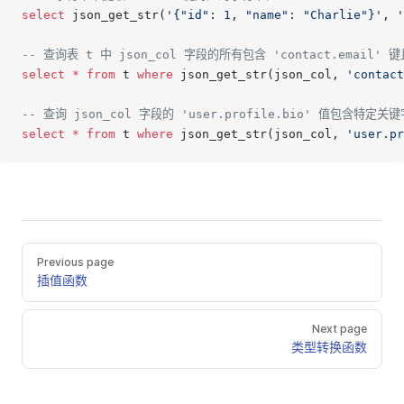
select
 json_get_str(
'{"id": 1, "name": "Charlie"}'
, 
'
-- 查询表 t 中 json_col 字段的所有包含 'contact.email
select
 *
 from
 t 
where
 json_get_str(json_col, 
'contact
-- 查询 json_col 字段的 'user.profile.bio' 值包含特定关
select
 *
 from
 t 
where
 json_get_str(json_col, 
'user.pr
Previous page
插值函数
Next page
类型转换函数