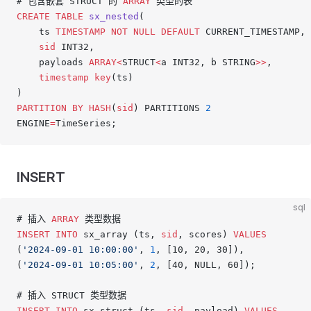
# 包含嵌套 STRUCT 的 
ARRAY
 类型的表
CREATE
 TABLE
 sx_nested
(
    ts 
TIMESTAMP
 NOT NULL
 DEFAULT
 CURRENT_TIMESTAMP,
    sid
 INT32,
    payloads 
ARRAY<
STRUCT
<
a INT32, b STRING
>>
,
    timestamp
 key
(ts)
)
PARTITION
 BY
 HASH
(
sid
) PARTITIONS 
2
ENGINE
=
TimeSeries;
INSERT
sql
# 插入 
ARRAY
 类型数据
INSERT INTO
 sx_array (ts, 
sid
, scores) 
VALUES
(
'2024-09-01 10:00:00'
, 
1
, [10, 20, 30]),
(
'2024-09-01 10:05:00'
, 
2
, [40, NULL, 60]);
# 插入 STRUCT 类型数据
INSERT INTO
 sx_struct (ts, 
sid
, payload) 
VALUES