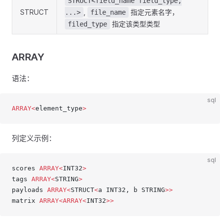
STRUCT<field_name field_type,
STRUCT
,
指定元素名字，
...>
file_name
指定该类型类型
filed_type
ARRAY
语法：
sql
ARRAY<
element_type
>
列定义示例：
sql
scores 
ARRAY<
INT32
>
tags 
ARRAY<
STRING
>
payloads 
ARRAY<
STRUCT
<
a INT32, b STRING
>>
matrix 
ARRAY<ARRAY<
INT32
>>