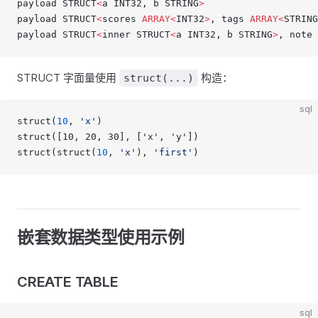
payload STRUCT
<
a INT32, b STRING
>
payload STRUCT
<
scores 
ARRAY<
INT32
>
, tags 
ARRAY<
STRING
payload STRUCT
<
inner STRUCT
<
a INT32, b STRING
>
, note 
STRUCT 字面量使用
构造：
struct(...)
sql
struct(
10
, 
'x'
)
struct([10, 20, 30], ['x', 'y'])
struct(struct(
10
, 
'x'
), 
'first'
)
嵌套数据类型使用示例
CREATE TABLE
sql