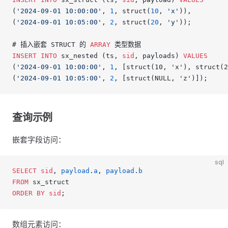
(
'2024-09-01 10:00:00'
, 
1
, struct(
10
, 
'x'
)),
(
'2024-09-01 10:05:00'
, 
2
, struct(
20
, 
'y'
));
# 插入嵌套 STRUCT 的 
ARRAY
 类型数据
INSERT INTO
 sx_nested (ts, 
sid
, payloads) 
VALUES
(
'2024-09-01 10:00:00'
, 
1
, [struct(10, 'x'), struct(2
(
'2024-09-01 10:05:00'
, 
2
, [struct(NULL, 'z')]);
查询示例
嵌套字段访问：
sql
SELECT
 sid
, 
payload
.
a
, 
payload
.
b
FROM
 sx_struct
ORDER BY
 sid
;
数组元素访问：