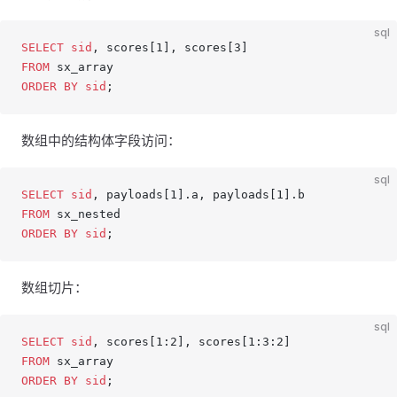
sql
SELECT
 sid
, scores[1], scores[3]
FROM
 sx_array
ORDER BY
 sid
;
数组中的结构体字段访问：
sql
SELECT
 sid
, payloads[1].a, payloads[1].b
FROM
 sx_nested
ORDER BY
 sid
;
数组切片：
sql
SELECT
 sid
, scores[1:2], scores[1:3:2]
FROM
 sx_array
ORDER BY
 sid
;