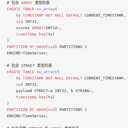
# 包含 
ARRAY
 类型的表
CREATE
 TABLE
 sx_array
(
    ts 
TIMESTAMP
 NOT NULL
 DEFAULT
 CURRENT_TIMESTAMP,
    sid
 INT32,
    scores 
ARRAY<
INT32
>
,
    timestamp
 key
(ts)
)
PARTITION
 BY
 HASH
(
sid
) PARTITIONS 
2
ENGINE
=
TimeSeries;
# 包含 STRUCT 类型的表
CREATE
 TABLE
 sx_struct
(
    ts 
TIMESTAMP
 NOT NULL
 DEFAULT
 CURRENT_TIMESTAMP,
    sid
 INT32,
    payload STRUCT
<
a INT32, b STRING
>
,
    timestamp
 key
(ts)
)
PARTITION
 BY
 HASH
(
sid
) PARTITIONS 
2
ENGINE
=
TimeSeries;