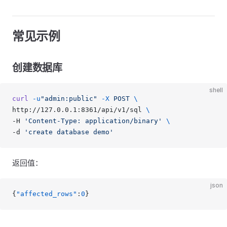
常见示例
创建数据库
shell
curl
 -u
"admin:public"
 -X
 POST
 \
http://127.0.0.1:8361/api/v1/sql 
\
-H 
'Content-Type: application/binary'
 \
-d 
'create database demo'
返回值：
json
{
"affected_rows"
:
0
}