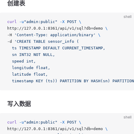
创建表
shell
curl
 -u
"admin:public"
 -X
 POST
 \
http://127.0.0.1:8361/api/v1/sql?db=demo 
\
-H 
'Content-Type: application/binary'
 \
-d 
'CREATE TABLE sensor_info (
  ts TIMESTAMP DEFAULT CURRENT_TIMESTAMP,
  sn INT32 NOT NULL,
  speed int,
  longitude float,
  latitude float,
  timestamp KEY (ts)) PARTITION BY HASH(sn) PARTITIO
写入数据
shell
curl
 -u
"admin:public"
 -X
 POST
 \
http://127.0.0.1:8361/api/v1/sql?db=demo 
\