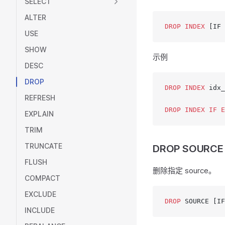
SELECT
ALTER
DROP
 INDEX
 [IF 
USE
SHOW
示例
DESC
DROP
DROP
 INDEX
 idx_
REFRESH
DROP
 INDEX
 IF
 E
EXPLAIN
TRIM
TRUNCATE
DROP SOURCE
FLUSH
删除指定 source。
COMPACT
EXCLUDE
DROP
 SOURCE [IF
INCLUDE