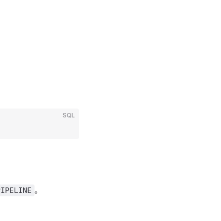
SQL
。
PIPELINE