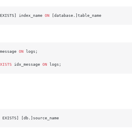
EXISTS] index_name 
ON
 [database.]table_name
message 
ON
 logs;
XISTS
 idx_message 
ON
 logs;
 EXISTS] [db.]source_name