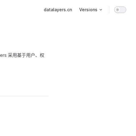
Main Navigation
datalayers.cn
Versions
rs 采用基于用户、权