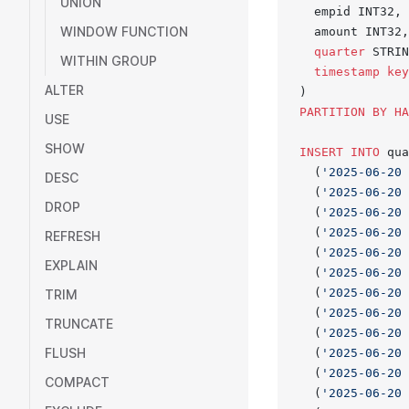
UNION
  empid INT32,
WINDOW FUNCTION
  amount INT32,
  quarter
 STRIN
WITHIN GROUP
  timestamp
 key
ALTER
)
PARTITION
 BY
 HA
USE
SHOW
INSERT INTO
 qua
  (
'2025-06-20 
DESC
  (
'2025-06-20 
DROP
  (
'2025-06-20 
  (
'2025-06-20 
REFRESH
  (
'2025-06-20 
EXPLAIN
  (
'2025-06-20 
  (
'2025-06-20 
TRIM
  (
'2025-06-20 
TRUNCATE
  (
'2025-06-20 
FLUSH
  (
'2025-06-20 
  (
'2025-06-20 
COMPACT
  (
'2025-06-20 