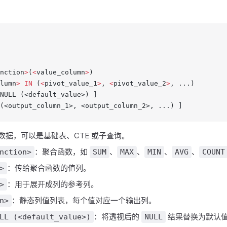
nction
>
(
<
value_column
>
)
lumn
>
 IN
 (
<
pivot_value_1
>
, 
<
pivot_value_2
>
, ...)
NULL (<default_value>) ]
(<output_column_1>, <output_column_2>, ...) ]
数据，可以是基础表、CTE 或子查询。
：聚合函数，如
、
、
、
、
nction>
SUM
MAX
MIN
AVG
COUNT
：传给聚合函数的值列。
>
：用于展开成列的参考列。
>
：静态列值列表，每个值对应一个输出列。
n>
：将透视后的
结果替换为默认
LL (<default_value>)
NULL