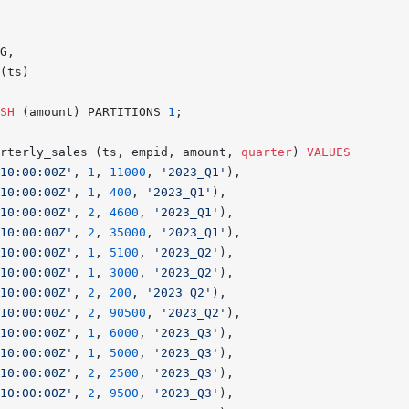
G,
(ts)
SH
 (amount) PARTITIONS 
1
;
rterly_sales (ts, empid, amount, 
quarter
) 
VALUES
10:00:00Z'
, 
1
, 
11000
, 
'2023_Q1'
),
10:00:00Z'
, 
1
, 
400
, 
'2023_Q1'
),
10:00:00Z'
, 
2
, 
4600
, 
'2023_Q1'
),
10:00:00Z'
, 
2
, 
35000
, 
'2023_Q1'
),
10:00:00Z'
, 
1
, 
5100
, 
'2023_Q2'
),
10:00:00Z'
, 
1
, 
3000
, 
'2023_Q2'
),
10:00:00Z'
, 
2
, 
200
, 
'2023_Q2'
),
10:00:00Z'
, 
2
, 
90500
, 
'2023_Q2'
),
10:00:00Z'
, 
1
, 
6000
, 
'2023_Q3'
),
10:00:00Z'
, 
1
, 
5000
, 
'2023_Q3'
),
10:00:00Z'
, 
2
, 
2500
, 
'2023_Q3'
),
10:00:00Z'
, 
2
, 
9500
, 
'2023_Q3'
),