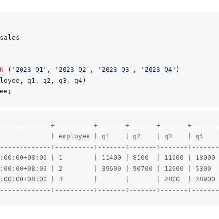
sales
N
 (
'2023_Q1'
, 
'2023_Q2'
, 
'2023_Q3'
, 
'2023_Q4'
)
loyee, q1, q2, q3, q4)
ee;
-------------+----------+-------+-------+-------+-------
             | employee | q1    | q2    | q3    | q4    
-------------+----------+-------+-------+-------+-------
:00:00+08:00 | 1        | 11400 | 8100  | 11000 | 18000 
:00:00+08:00 | 2        | 39600 | 90700 | 12000 | 5300  
:00:00+08:00 | 3        |       |       | 2800  | 28900 
-------------+----------+-------+-------+-------+-------