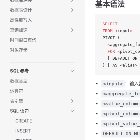
基本语法
数据表设计
高性能写入
SELECT
 ...
查询加速
FROM
 <
input
>
PIVOT (
时间窗口查询
  <
aggregate_fu
对象存储
  FOR
 <
pivot_co
  [ DEFAULT ON 
) [ AS <alias> 
SQL 参考
数据类型
：输入
<input>
运算符
<aggregate_fu
表引擎
<value_column
SQL 语句
<pivot_column
CREATE
<pivot_value_
INSERT
DEFAULT ON NU