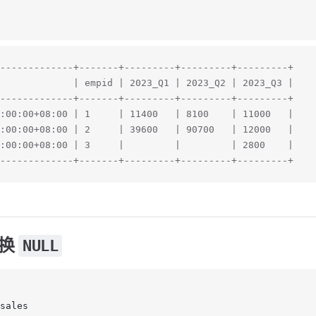
-------------+-------+---------+---------+---------+
             | empid | 2023_Q1 | 2023_Q2 | 2023_Q3 |
-------------+-------+---------+---------+---------+
:00:00+08:00 | 1     | 11400   | 8100    | 11000   |
:00:00+08:00 | 2     | 39600   | 90700   | 12000   |
:00:00+08:00 | 3     |         |         | 2800    |
-------------+-------+---------+---------+---------+
替换
NULL
sales