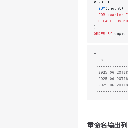
PIVOT (
  SUM
(amount)
  FOR
 quarter
 I
  DEFAULT
 ON
 NU
)
ORDER BY
 empid;
+--------------
| ts           
+--------------
| 2025-06-20T18
| 2025-06-20T18
| 2025-06-20T18
+--------------
重命名输出列