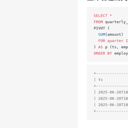
SELECT
 *
FROM
 quarterly_
PIVOT (
  SUM
(amount)
  FOR
 quarter
 I
) 
AS
 p (ts, emp
ORDER BY
 employ
+--------------
| ts           
+--------------
| 2025-06-20T18
| 2025-06-20T18
| 2025-06-20T18
+--------------