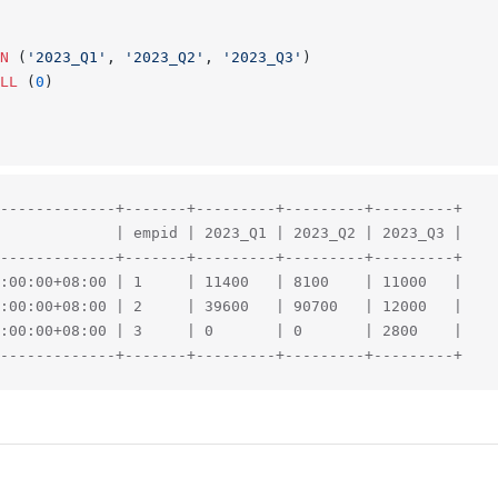
N
 (
'2023_Q1'
, 
'2023_Q2'
, 
'2023_Q3'
)
LL
 (
0
)
-------------+-------+---------+---------+---------+
             | empid | 2023_Q1 | 2023_Q2 | 2023_Q3 |
-------------+-------+---------+---------+---------+
:00:00+08:00 | 1     | 11400   | 8100    | 11000   |
:00:00+08:00 | 2     | 39600   | 90700   | 12000   |
:00:00+08:00 | 3     | 0       | 0       | 2800    |
-------------+-------+---------+---------+---------+