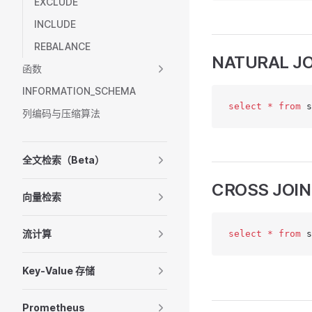
EXCLUDE
INCLUDE
REBALANCE
NATURAL JO
函数
INFORMATION_SCHEMA
select
 *
 from
 s
列编码与压缩算法
全文检索（Beta）
CROSS JOIN
向量检索
流计算
select
 *
 from
 s
Key-Value 存储
Prometheus