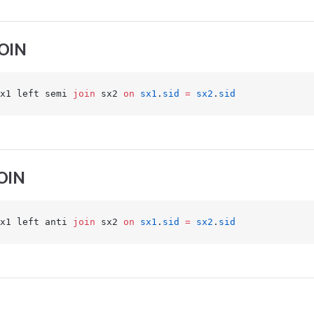
OIN
x1 left semi 
join
 sx2 
on
 sx1
.
sid
 =
 sx2
.
sid
OIN
x1 left anti 
join
 sx2 
on
 sx1
.
sid
 =
 sx2
.
sid