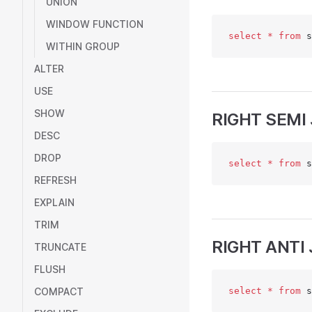
UNION
WINDOW FUNCTION
select
 *
 from
 s
WITHIN GROUP
ALTER
USE
SHOW
RIGHT SEMI 
DESC
DROP
select
 *
 from
 s
REFRESH
EXPLAIN
TRIM
RIGHT ANTI 
TRUNCATE
FLUSH
COMPACT
select
 *
 from
 s