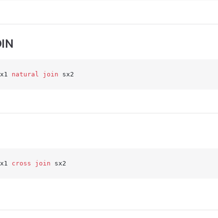
IN
x1 
natural join
 sx2
x1 
cross join
 sx2