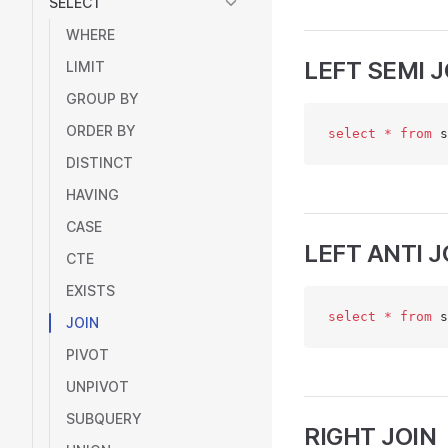
SELECT
WHERE
LEFT SEMI J
LIMIT
GROUP BY
ORDER BY
select
 *
 from
 s
DISTINCT
HAVING
CASE
LEFT ANTI J
CTE
EXISTS
select
 *
 from
 s
JOIN
PIVOT
UNPIVOT
SUBQUERY
RIGHT JOIN